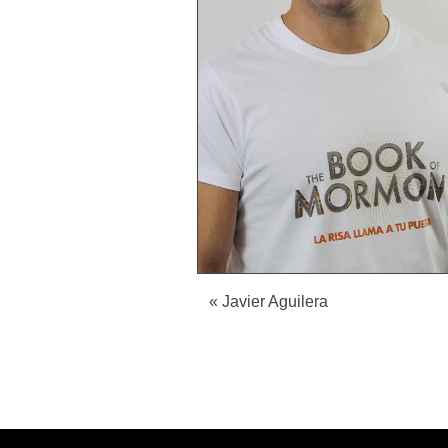
«
Javier Aguilera